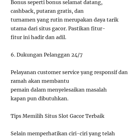
Bonus seperti bonus selamat datang,
cashback, putaran gratis, dan
turnamen yang rutin merupakan daya tarik
utama dari situs gacor. Pastikan fitur-
fitur ini hadir dan adil.
6. Dukungan Pelanggan 24/7
Pelayanan customer service yang responsif dan
ramah akan membantu
pemain dalam menyelesaikan masalah
kapan pun dibutuhkan.
Tips Memilih Situs Slot Gacor Terbaik
Selain memperhatikan ciri-ciri yang telah