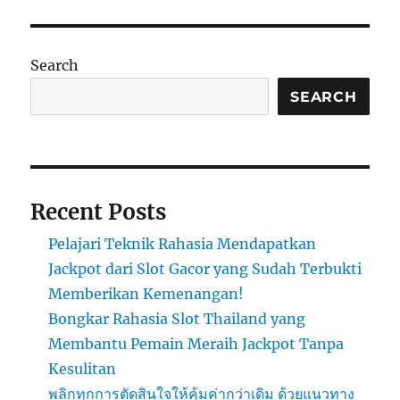
Search
SEARCH
Recent Posts
Pelajari Teknik Rahasia Mendapatkan
Jackpot dari Slot Gacor yang Sudah Terbukti
Memberikan Kemenangan!
Bongkar Rahasia Slot Thailand yang
Membantu Pemain Meraih Jackpot Tanpa
Kesulitan
พลิกทุกการตัดสินใจให้คุ้มค่ากว่าเดิม ด้วยแนวทาง