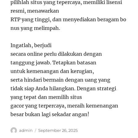
pilihlah situs yang tepercaya, memiliki lisensi
resmi, menawarkan
RTP yang tinggi, dan menyediakan beragam bo
nus yang melimpah.
Ingatlah, berjudi
secara online perlu dilakukan dengan
tanggung jawab. Tetapkan batasan
untuk kemenangan dan kerugian,
serta hindari bermain dengan uang yang
tidak siap Anda hilangkan. Dengan strategi
yang tepat dan memilih situs
gacor yang terpercaya, meraih kemenangan
besar bukan lagi sekadar angan!
Author
Posted
admin
September 26, 2025
on