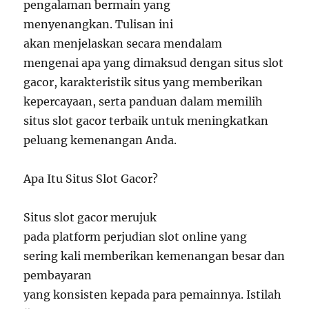
pengalaman bermain yang
menyenangkan. Tulisan ini
akan menjelaskan secara mendalam
mengenai apa yang dimaksud dengan situs slot
gacor, karakteristik situs yang memberikan
kepercayaan, serta panduan dalam memilih
situs slot gacor terbaik untuk meningkatkan
peluang kemenangan Anda.
Apa Itu Situs Slot Gacor?
Situs slot gacor merujuk
pada platform perjudian slot online yang
sering kali memberikan kemenangan besar dan
pembayaran
yang konsisten kepada para pemainnya. Istilah