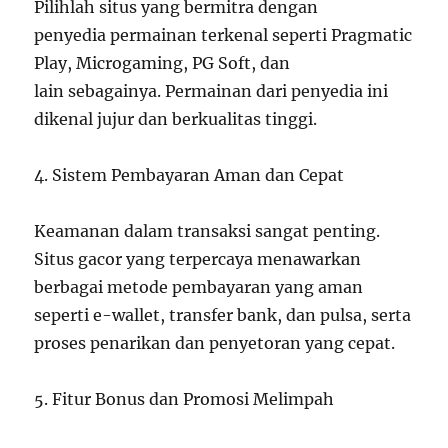
Pilihlah situs yang bermitra dengan
penyedia permainan terkenal seperti Pragmatic
Play, Microgaming, PG Soft, dan
lain sebagainya. Permainan dari penyedia ini
dikenal jujur dan berkualitas tinggi.
4. Sistem Pembayaran Aman dan Cepat
Keamanan dalam transaksi sangat penting.
Situs gacor yang terpercaya menawarkan
berbagai metode pembayaran yang aman
seperti e-wallet, transfer bank, dan pulsa, serta
proses penarikan dan penyetoran yang cepat.
5. Fitur Bonus dan Promosi Melimpah