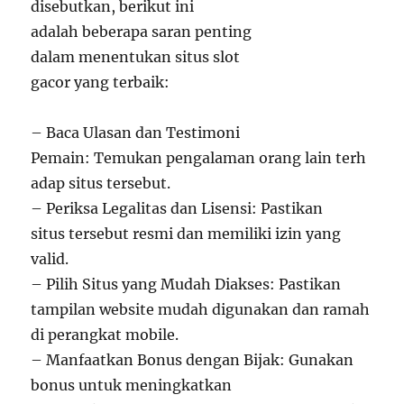
disebutkan, berikut ini
adalah beberapa saran penting
dalam menentukan situs slot
gacor yang terbaik:
– Baca Ulasan dan Testimoni
Pemain: Temukan pengalaman orang lain terh
adap situs tersebut.
– Periksa Legalitas dan Lisensi: Pastikan
situs tersebut resmi dan memiliki izin yang
valid.
– Pilih Situs yang Mudah Diakses: Pastikan
tampilan website mudah digunakan dan ramah
di perangkat mobile.
– Manfaatkan Bonus dengan Bijak: Gunakan
bonus untuk meningkatkan