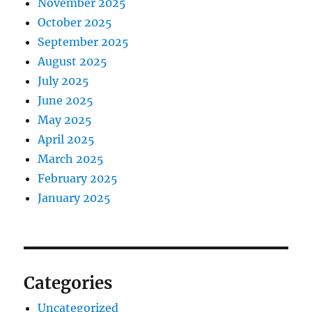
November 2025
October 2025
September 2025
August 2025
July 2025
June 2025
May 2025
April 2025
March 2025
February 2025
January 2025
Categories
Uncategorized