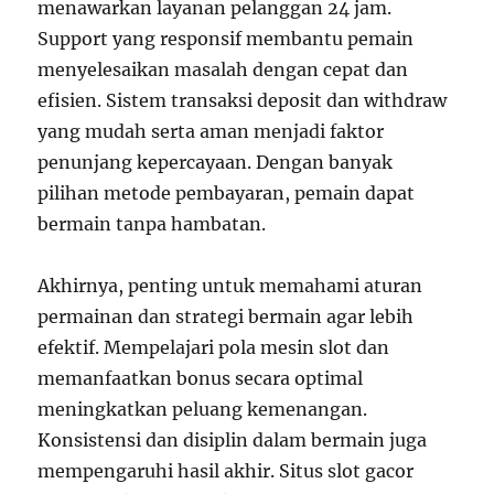
menawarkan layanan pelanggan 24 jam.
Support yang responsif membantu pemain
menyelesaikan masalah dengan cepat dan
efisien. Sistem transaksi deposit dan withdraw
yang mudah serta aman menjadi faktor
penunjang kepercayaan. Dengan banyak
pilihan metode pembayaran, pemain dapat
bermain tanpa hambatan.
Akhirnya, penting untuk memahami aturan
permainan dan strategi bermain agar lebih
efektif. Mempelajari pola mesin slot dan
memanfaatkan bonus secara optimal
meningkatkan peluang kemenangan.
Konsistensi dan disiplin dalam bermain juga
mempengaruhi hasil akhir. Situs slot gacor