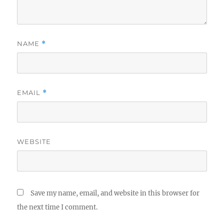
NAME
*
EMAIL
*
WEBSITE
Save my name, email, and website in this browser for
the next time I comment.