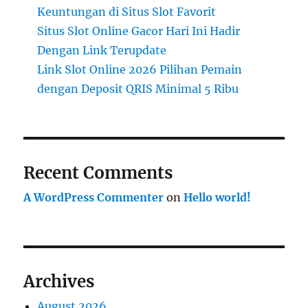
Keuntungan di Situs Slot Favorit
Situs Slot Online Gacor Hari Ini Hadir
Dengan Link Terupdate
Link Slot Online 2026 Pilihan Pemain
dengan Deposit QRIS Minimal 5 Ribu
Recent Comments
A WordPress Commenter
on
Hello world!
Archives
August 2026