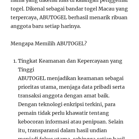
nama yang dikenal luas di kalangan penggemar
togel. Dikenal sebagai bandar togel Macau yang
terpercaya, ABUTOGEL berhasil menarik ribuan
anggota baru setiap harinya.
Mengapa Memilih ABUTOGEL?
Tingkat Keamanan dan Kepercayaan yang
Tinggi
ABUTOGEL menjadikan keamanan sebagai
prioritas utama, menjaga data pribadi serta
transaksi anggota dengan amat baik.
Dengan teknologi enkripsi terkini, para
pemain tidak perlu khawatir tentang
kebocoran informasi atau penipuan. Selain
itu, transparansi dalam hasil undian