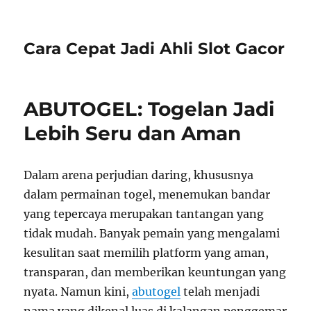
Cara Cepat Jadi Ahli Slot Gacor
ABUTOGEL: Togelan Jadi
Lebih Seru dan Aman
Dalam arena perjudian daring, khususnya
dalam permainan togel, menemukan bandar
yang tepercaya merupakan tantangan yang
tidak mudah. Banyak pemain yang mengalami
kesulitan saat memilih platform yang aman,
transparan, dan memberikan keuntungan yang
nyata. Namun kini,
abutogel
telah menjadi